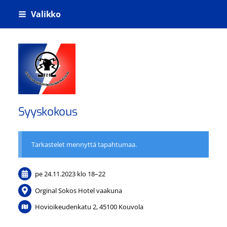
Siirry
Valikko
sivun
sisältöön
Kouvolan sähkötyöntekijäin osasto ry
Syyskokous
Tarkastelet mennyttä tapahtumaa.
pe 24.11.2023
klo 18
–
22
Orginal Sokos Hotel vaakuna
Hovioikeudenkatu 2, 45100 Kouvola