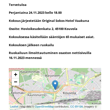
Tervetuloa
Perjantaina 24.11.2023 kello 18.00
Kokous järjestetään Original Sokos Hotel Vaakuna
Osoite: Hovioikeudenkatu 2, 45100 Kouvola
Kokouksessa käsitellään sääntöjen 6§ mukaiset asiat.
Kokouksen jälkeen ruokailu
Ruokailuun ilmoittautuminen osaston nettisivuilla
16.11.2023 mennessä
+
−
Leaflet
| Map data ©
OpenStreetMap
contributors,
CC-BY-SA
, Imagery ©