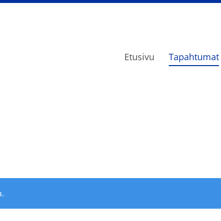
Etusivu
Tapahtumat
jäin osasto ry
.