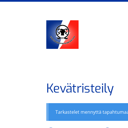
Siirry
sivun
sisältöön
Kouvolan sähkötyönteki
Kevätristeily
Tarkastelet mennyttä tapahtumaa