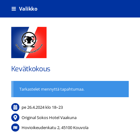
Siirry
Valikko
sivun
sisältöön
Kouvolan sähkötyöntekijäin osasto ry
Kevätkokous
Tarkastelet mennyttä tapahtumaa.
pe 26.4.2024
klo 18
–
23
Original Sokos Hotel Vaakuna
Hovioikeudenkatu 2, 45100 Kouvola