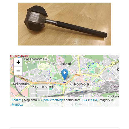
+
−
Leaflet
| Map data ©
OpenStreetMap
contributors,
CC-BY-SA
, Imagery ©
Mapbox