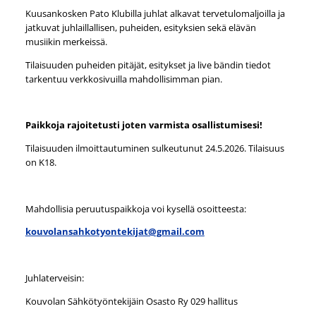
Kuusankosken Pato Klubilla juhlat alkavat tervetulomaljoilla ja
jatkuvat juhlaillallisen, puheiden, esityksien sekä elävän
musiikin merkeissä.
Tilaisuuden puheiden pitäjät, esitykset ja live bändin tiedot
tarkentuu verkkosivuilla mahdollisimman pian.
Paikkoja rajoitetusti joten varmista osallistumisesi!
Tilaisuuden ilmoittautuminen sulkeutunut 24.5.2026. Tilaisuus
on K18.
Mahdollisia peruutuspaikkoja voi kysellä osoitteesta:
kouvolansahkotyontekijat@gmail.com
Juhlaterveisin:
Kouvolan Sähkötyöntekijäin Osasto Ry 029 hallitus