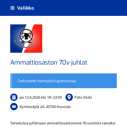
Siirry
Valikko
sivun
sisältöön
Kouvolan sähkötyöntekijäin osasto ry
Ammattiosaston 70v juhlat
Tarkastelet mennyttä tapahtumaa.
pe 12.6.2026
klo 18
–
23:59
Pato Klubi
Kyminväylä 2d, 45700 Kouvola
Tervetuloa juhlimaan ammattiosastomme 70-vuotista taivalta!